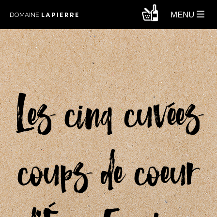
LAPIERRE
MENU
DOMAINE
Les cinq cuvées
coups de cœur